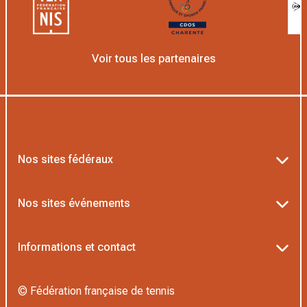
Voir tous les partenaires
Nos sites fédéraux
Ligue Nouvelle-Aquitaine
Nos sites événements
Ten’Up
Billetterie Roland-Garros
Informations et contact
ADOC
Billetterie Rolex Paris Masters
Horaires secrétariat
AEI/MOJA
© Fédération française de tennis
Billetterie Greenweez Paris Major